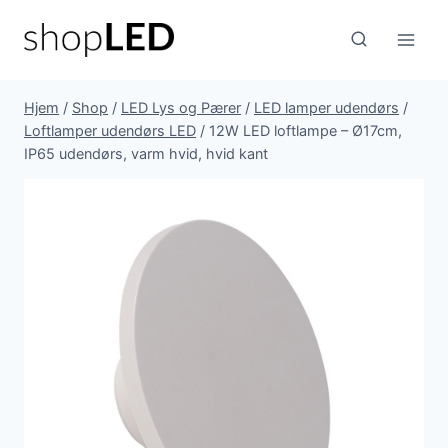
Fortsæt
til
indhold
Hjem
/
Shop
/
LED Lys og Pærer
/
LED lamper udendørs
/
Loftlamper udendørs LED
/
12W LED loftlampe – Ø17cm,
IP65 udendørs, varm hvid, hvid kant