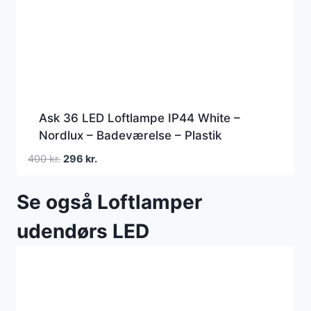
Ask 36 LED Loftlampe IP44 White –
Nordlux – Badeværelse – Plastik
Den
Den
400
kr.
296
kr.
oprindelige
aktuelle
pris
pris
Se også Loftlamper
var:
er:
400 kr..
296 kr..
udendørs LED