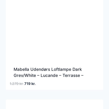
Mabella Udendørs Loftlampe Dark
Grey/White – Lucande – Terrasse –
Moderne – Aluminium – Kantet
Den
Den
1.279
kr.
719
kr.
oprindelige
aktuelle
pris
pris
var:
er:
1.279 kr..
719 kr..