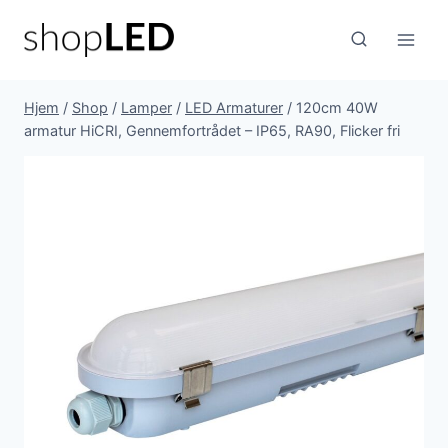
Fortsæt
til
indhold
Hjem
/
Shop
/
Lamper
/
LED Armaturer
/
120cm 40W
armatur HiCRI, Gennemfortrådet – IP65, RA90, Flicker fri