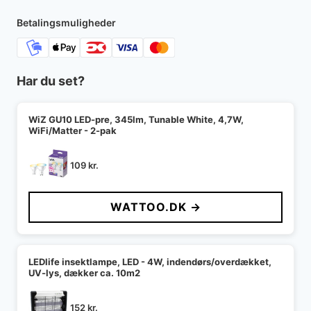
Betalingsmuligheder
Har du set?
WiZ GU10 LED-pre, 345lm, Tunable White, 4,7W,
WiFi/Matter - 2-pak
109
kr.
WATTOO.DK →
LEDlife insektlampe, LED - 4W, indendørs/overdækket,
UV-lys, dækker ca. 10m2
152
kr.