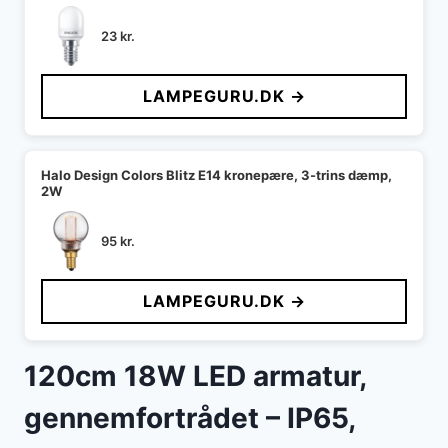
23
kr.
LAMPEGURU.DK →
Halo Design Colors Blitz E14 kronepære, 3-trins dæmp,
2W
95
kr.
LAMPEGURU.DK →
120cm 18W LED armatur,
gennemfortrådet – IP65,