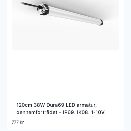
120cm 38W Dura69 LED armatur,
gennemfortrådet – IP69, IK08, 1-10V,
RA90
777
kr.