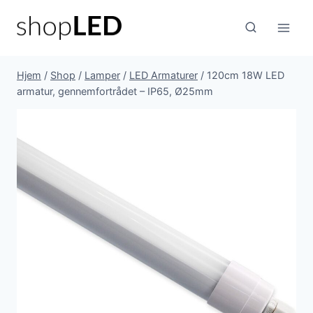
Fortsæt
til
indhold
Hjem
/
Shop
/
Lamper
/
LED Armaturer
/
120cm 18W LED
armatur, gennemfortrådet – IP65, Ø25mm