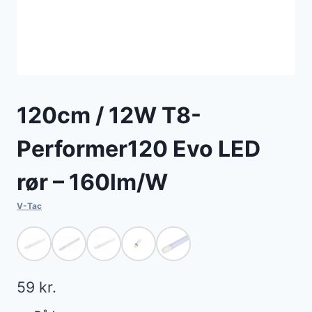
120cm / 12W T8-
Performer120 Evo LED
rør – 160lm/W
V-Tac
59
kr.