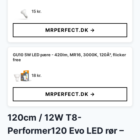
15
kr.
MRPERFECT.DK →
GU10 5W LED pære - 420lm, MR16, 3000K, 120Â°, flicker
free
18
kr.
MRPERFECT.DK →
120cm / 12W T8-
Performer120 Evo LED rør –