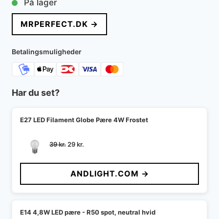
På lager
MRPERFECT.DK →
Betalingsmuligheder
Har du set?
E27 LED Filament Globe Pære 4W Frostet
Den
Den
39
kr.
29
kr.
oprindelige
aktuelle
pris
pris
ANDLIGHT.COM →
var:
er:
39 kr..
29 kr..
E14 4,8W LED pære - R50 spot, neutral hvid