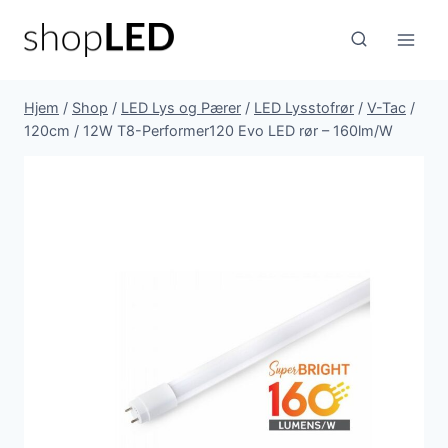
Fortsæt
til
indhold
Hjem
/
Shop
/
LED Lys og Pærer
/
LED Lysstofrør
/
V-Tac
/
120cm / 12W T8-Performer120 Evo LED rør – 160lm/W