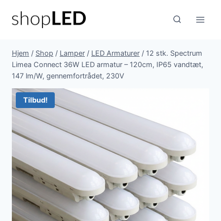
Fortsæt
til
indhold
Hjem
/
Shop
/
Lamper
/
LED Armaturer
/
12 stk. Spectrum
Limea Connect 36W LED armatur – 120cm, IP65 vandtæt,
147 lm/W, gennemfortrådet, 230V
Tilbud!