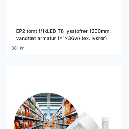
EP2 tomt f/1xLED T8 lysstofrør 1200mm,
vandtæt armatur (=1x36w) (ex. lysrør)
381
kr.