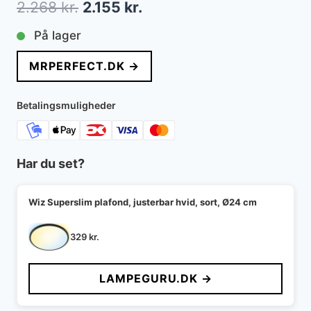
Den
Den
2.268
kr.
2.155
kr.
oprindelige
aktuelle
På lager
pris
pris
MRPERFECT.DK →
var:
er:
2.268 kr..
2.155 kr..
Betalingsmuligheder
Har du set?
Wiz Superslim plafond, justerbar hvid, sort, Ø24 cm
329
kr.
LAMPEGURU.DK →