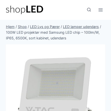
Fortsæt
til
indhold
Hjem
/
Shop
/
LED Lys og Pærer
/
LED lamper udendørs
/
100W LED projektør med Samsung LED chip – 100lm/W,
IP65, 6500K, sort kabinet, udendørs