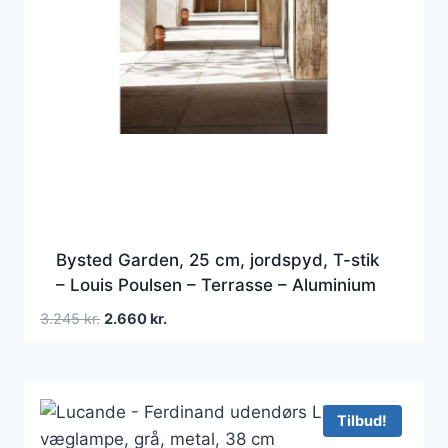
Bysted Garden, 25 cm, jordspyd, T-stik
– Louis Poulsen – Terrasse – Aluminium
Den
Den
3.245
kr.
2.660
kr.
oprindelige
aktuelle
pris
pris
var:
er:
3.245 kr..
2.660 kr..
Tilbud!