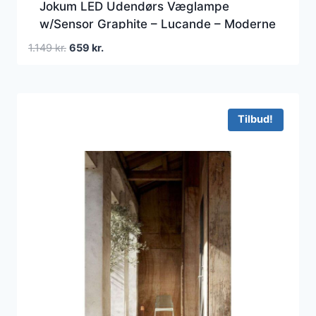
Jokum LED Udendørs Væglampe
w/Sensor Graphite – Lucande – Moderne
– Metal
Den
Den
1.149
kr.
659
kr.
oprindelige
aktuelle
pris
pris
var:
er:
1.149 kr..
659 kr..
Tilbud!