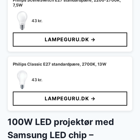
Philips SceneSwitch E27 standardpære, 2200-2700K,
7,5W
43
kr.
LAMPEGURU.DK →
Philips Classic E27 standardpære, 2700K, 13W
43
kr.
LAMPEGURU.DK →
100W LED projektør med
Samsung LED chip –