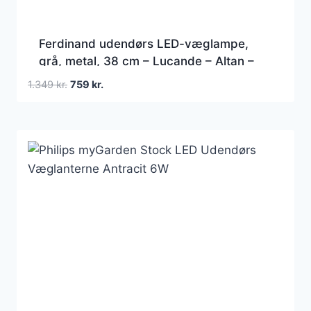
Ferdinand udendørs LED-væglampe,
grå, metal, 38 cm – Lucande – Altan –
Moderne – Glas – Med én lyskilde
Den
Den
1.349
kr.
759
kr.
oprindelige
aktuelle
pris
pris
var:
er:
1.349 kr..
759 kr..