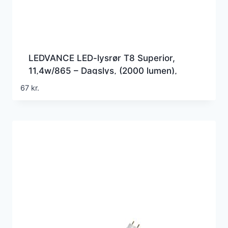
LEDVANCE LED-lysrør T8 Superior,
11,4w/865 – Dagslys, (2000 lumen),
1050mm, G5 (Erstatter 38w), EM+230v
67
kr.