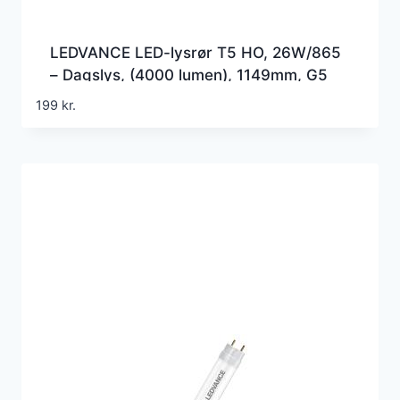
LEDVANCE LED-lysrør T5 HO, 26W/865
– Dagslys, (4000 lumen), 1149mm, G5
(=Erstatter 54w), 230 volt direct wire
199
kr.