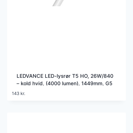
LEDVANCE LED-lysrør T5 HO, 26W/840
– kold hvid, (4000 lumen), 1449mm, G5
(=Erstatter 49w), 230 volt direct wire
143
kr.