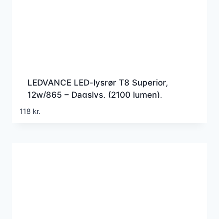
LEDVANCE LED-lysrør T8 Superior,
12w/865 – Dagslys, (2100 lumen),
1200mm, G5 (Erstatter 36w), EM+230v
118
kr.