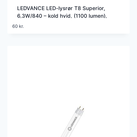
LEDVANCE LED-lysrør T8 Superior,
6,3W/840 – kold hvid, (1100 lumen),
600mm, G5 (Erstatter 18w), EM+230v
60
kr.