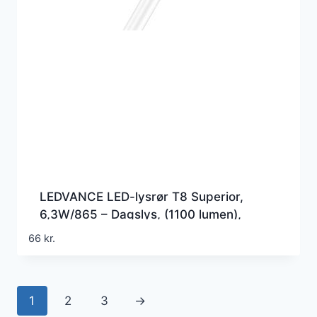
LEDVANCE LED-lysrør T8 Superior,
6,3W/865 – Dagslys, (1100 lumen),
600mm, G5 (Erstatter 18w), EM+230v
66
kr.
1
2
3
→