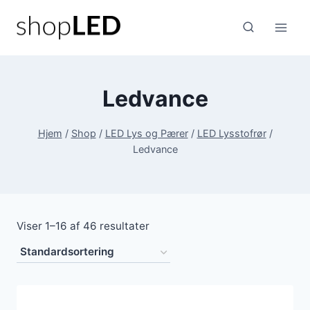
Fortsæt
til
indhold
Ledvance
Hjem
/
Shop
/
LED Lys og Pærer
/
LED Lysstofrør
/
Ledvance
Viser 1–16 af 46 resultater