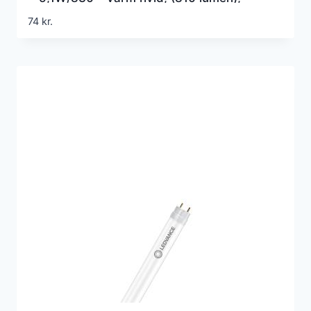
438mm, G5 (Erstatter 15w), EM+230v
74
kr.