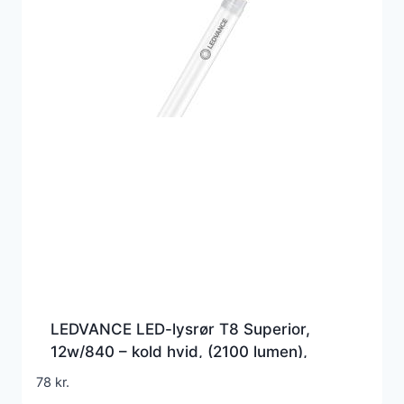
LEDVANCE LED-lysrør T8 Superior,
12w/840 – kold hvid, (2100 lumen),
1200mm, G5 (Erstatter 36w), EM+230v
78
kr.