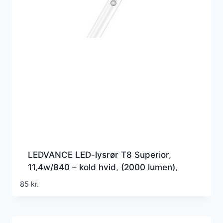
LEDVANCE LED-lysrør T8 Superior,
11,4w/840 – kold hvid, (2000 lumen),
1050mm, (Erstatter 38w), EM+230v
85
kr.