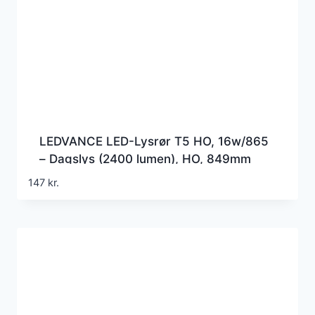
LEDVANCE LED-Lysrør T5 HO, 16w/865
– Dagslys (2400 lumen), HO, 849mm
(=39w), 230v direct wire
147
kr.