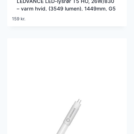
LEDVANCE LED-lysrør T5 HO, 26W/830
– varm hvid, (3549 lumen), 1449mm, G5
(=Erstatter 49w), 230 volt direct wire
159
kr.