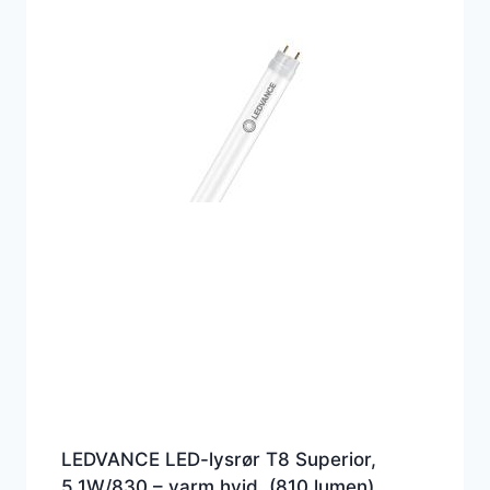
LEDVANCE LED-lysrør T8 Superior,
5,1W/830 – varm hvid, (810 lumen),