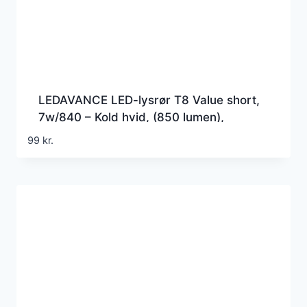
LEDAVANCE LED-lysrør T8 Value short,
7w/840 – Kold hvid, (850 lumen),
517mm, G5 (Erstatter 13w), HF
99
kr.