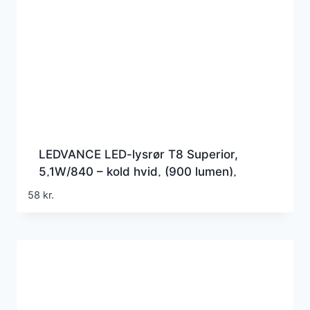
LEDVANCE LED-lysrør T8 Superior,
5,1W/840 – kold hvid, (900 lumen),
438mm, G5 (Erstatter 15w), EM+230v
58
kr.