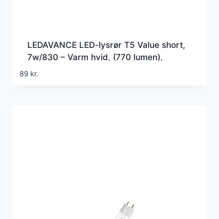
LEDAVANCE LED-lysrør T5 Value short,
7w/830 – Varm hvid, (770 lumen),
517mm, G5 (Erstatter 13w), HF
89
kr.