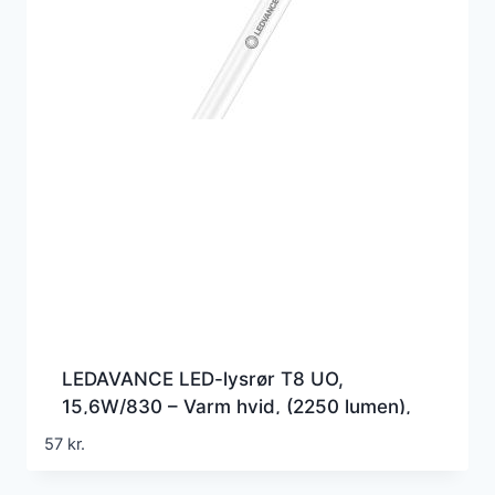
LEDAVANCE LED-lysrør T8 UO,
15,6W/830 – Varm hvid, (2250 lumen),
1200mm, G5 (Erstatter 36w), EM+230v
57
kr.